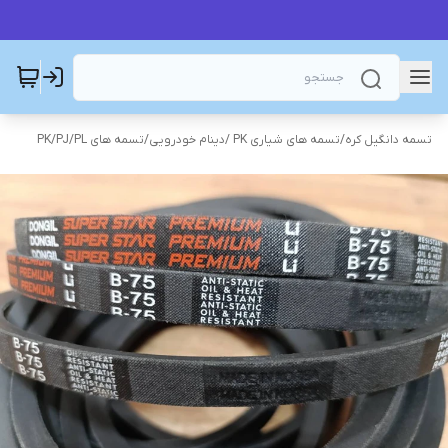
تسمه دانگیل کره
/
تسمه های شیاری PK /دینام خودرویی
/
تسمه های PK/PJ/PL