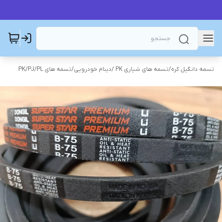
تسمه های PK/PJ/PL
/
تسمه های شیاری PK /دینام خودرویی
/
تسمه دانگیل کره