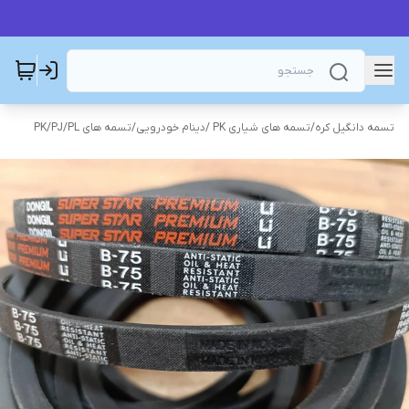
تسمه دانگیل کره
/
تسمه های شیاری PK /دینام خودرویی
/
تسمه های PK/PJ/PL