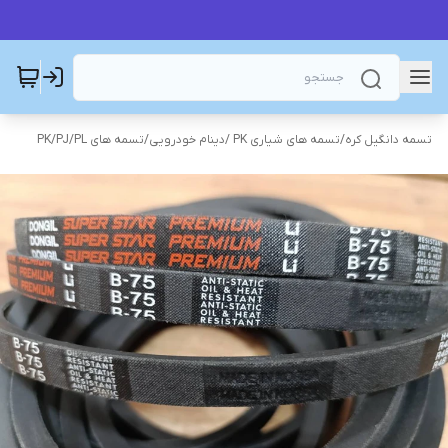
تسمه دانگیل کره
/
تسمه های شیاری PK /دینام خودرویی
/
تسمه های PK/PJ/PL