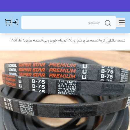
تسمه دانگیل کره
/
تسمه های شیاری PK /دینام خودرویی
/
تسمه های PK/PJ/PL