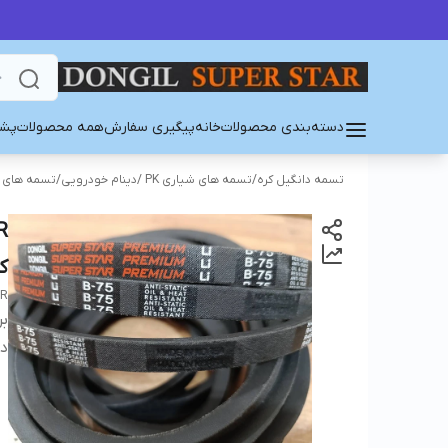
دسته‌بندی محصولات
خانه
پیگیری سفارش
همه محصولات
پشت
تسمه دانگیل کره
/
تسمه های شیاری PK /دینام خودرویی
/
تسمه های PK/PJ/PL
ک
AR
بر
دس