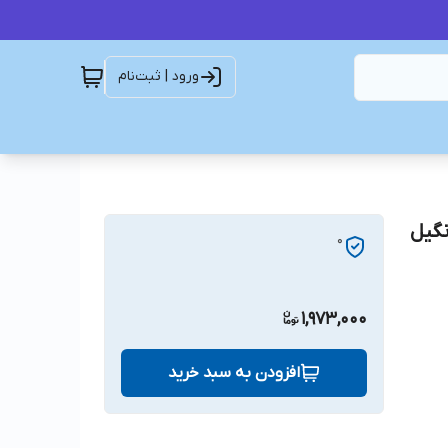
ورود | ثبت‌نام
8PK1125 BELT DO تسمه8PK1125دانگیل
0
1,973,000
افزودن به سبد خرید