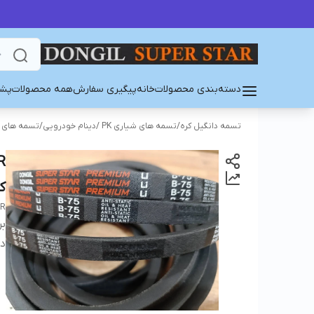
دسته‌بندی محصولات
خانه
پیگیری سفارش
همه محصولات
پشت
تسمه دانگیل کره
/
تسمه های شیاری PK /دینام خودرویی
/
تسمه های PK/PJ/PL
ک
AR
بر
دس