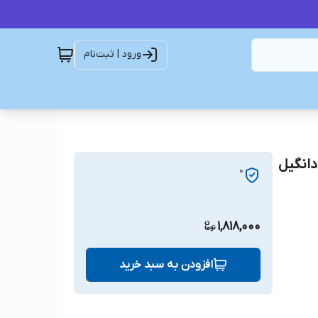
ورود | ثبت‌نام
8PK1037 BELT DONGIL SUPER STAR تسمه8PK1037دانگیل
0
1,818,000
افزودن به سبد خرید