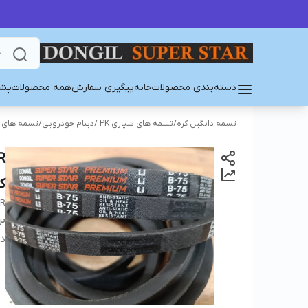
دسته‌بندی محصولات
خانه
پیگیری سفارش
همه محصولات
پشت
تسمه دانگیل کره
/
تسمه های شیاری PK /دینام خودرویی
/
تسمه های PK/PJ/PL
ک
AR
بر
دس