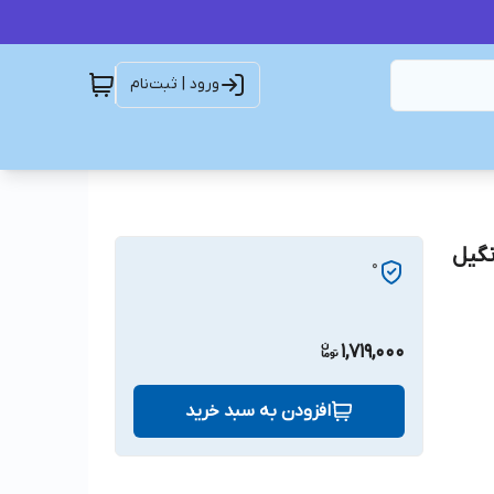
ورود | ثبت‌نام
8PK980 BELT DO تسمه8PK980دانگیل
0
1,719,000
افزودن به سبد خرید