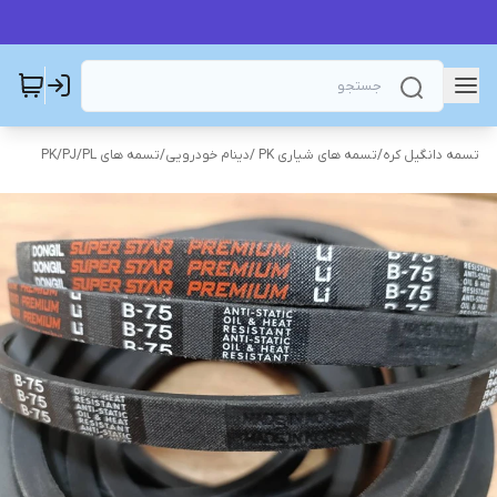
تسمه دانگیل کره
/
تسمه های شیاری PK /دینام خودرویی
/
تسمه های PK/PJ/PL