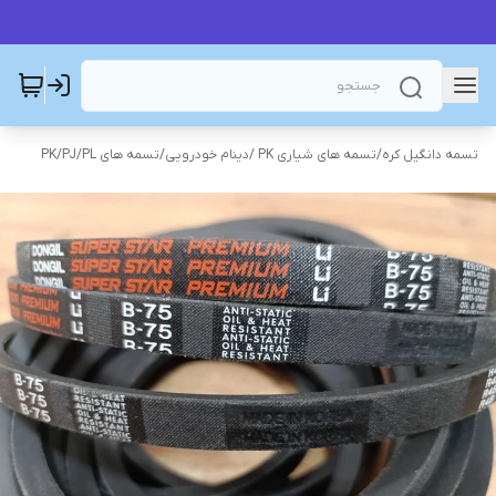
تسمه دانگیل کره
/
تسمه های شیاری PK /دینام خودرویی
/
تسمه های PK/PJ/PL