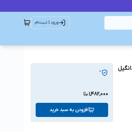
ورود | ثبت‌نام
8PK845 BELT DONGIL SUPE تسمه8PK845دانگیل
0
1,482,000
افزودن به سبد خرید