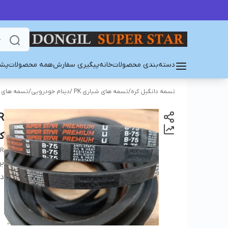
دسته‌بندی محصولات
خانه
پیگیری سفارش
همه محصولات
پشت
تسمه دانگیل کره
/
تسمه های شیاری PK /دینام خودرویی
/
تسمه های PK/PJ/PL
ک
AR
بر
دس