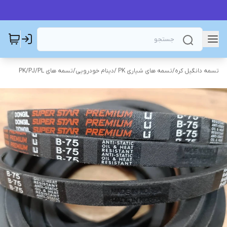
تسمه دانگیل کره
/
تسمه های شیاری PK /دینام خودرویی
/
تسمه های PK/PJ/PL