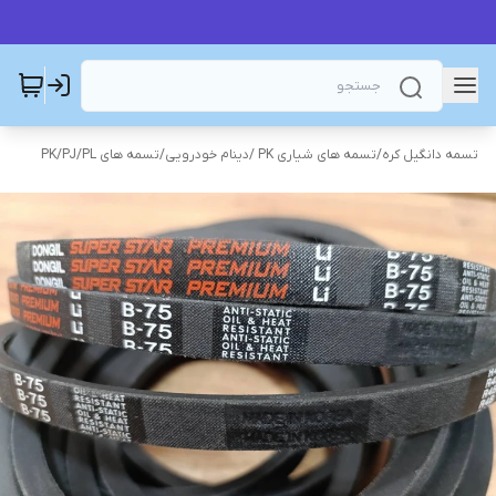
تسمه دانگیل کره
/
تسمه های شیاری PK /دینام خودرویی
/
تسمه های PK/PJ/PL