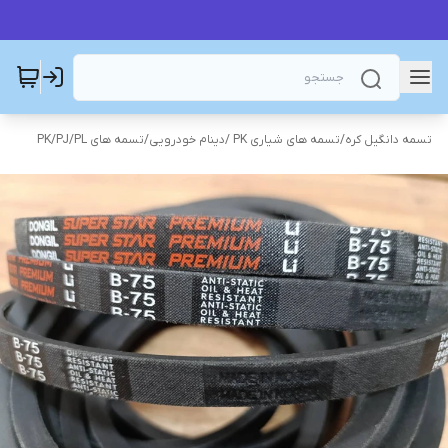
تسمه دانگیل کره
/
تسمه های شیاری PK /دینام خودرویی
/
تسمه های PK/PJ/PL