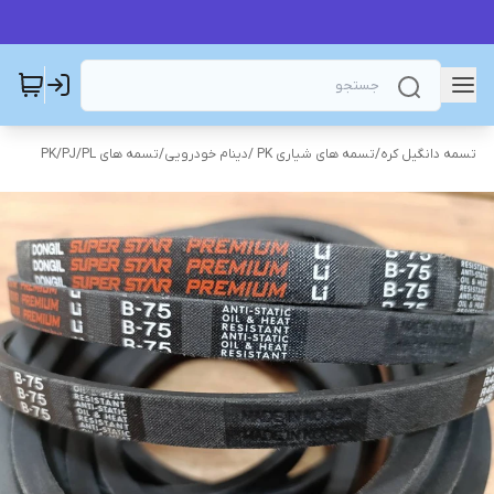
تسمه دانگیل کره
/
تسمه های شیاری PK /دینام خودرویی
/
تسمه های PK/PJ/PL