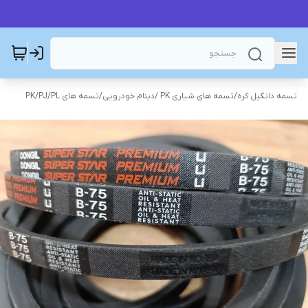
تسمه دانگیل کره
/
تسمه های شیاری PK /دینام خودرویی
/
تسمه های PK/PJ/PL