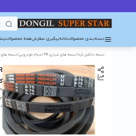
دسته‌بندی محصولات
خانه
پیگیری سفارش
همه محصولات
پشت
تسمه دانگیل کره
/
تسمه های شیاری PK /دینام خودرویی
/
تسمه های PK/PJ/PL
ک
AR
بر
دس