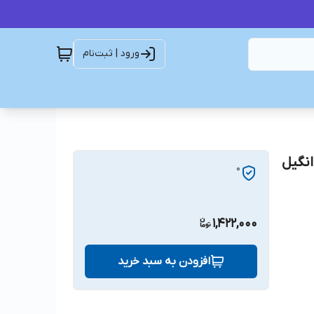
ورود | ثبت‌نام
6PK1080 BELT DONGIL SU تسمه6PK1080دانگیل
0
1,422,000
افزودن به سبد خرید