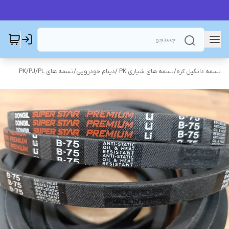
تسمه دانگیل کره
/
تسمه های شیاری PK /دینام خودرویی
/
تسمه های PK/PJ/PL