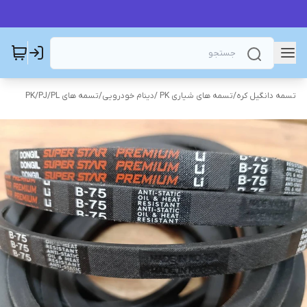
تسمه دانگیل کره
/
تسمه های شیاری PK /دینام خودرویی
/
تسمه های PK/PJ/PL