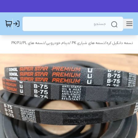
تسمه دانگیل کره
/
تسمه های شیاری PK /دینام خودرویی
/
تسمه های PK/PJ/PL