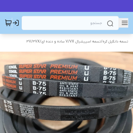
تسمه دانگیل کره
/
تسمه اسپیشیال V/VX ساده و دنده ای
/
3V/3VX