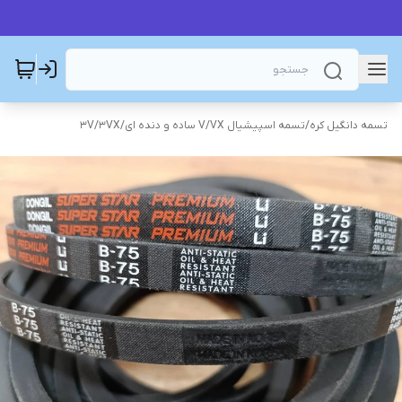
تسمه دانگیل کره
/
تسمه اسپیشیال V/VX ساده و دنده ای
/
3V/3VX