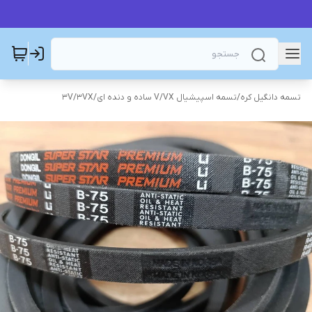
تسمه دانگیل کره
/
تسمه اسپیشیال V/VX ساده و دنده ای
/
3V/3VX