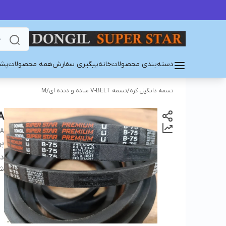
دسته‌بندی محصولات
خانه
پیگیری سفارش
همه محصولات
پشت
تسمه دانگیل کره
/
تسمه V-BELT ساده و دنده ای
/
M
A
EA
بر
دس
شن