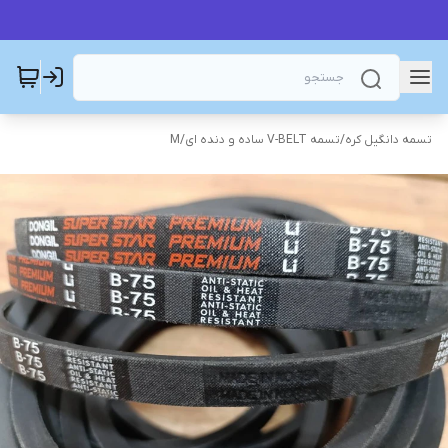
تسمه دانگیل کره
/
تسمه V-BELT ساده و دنده ای
/
M