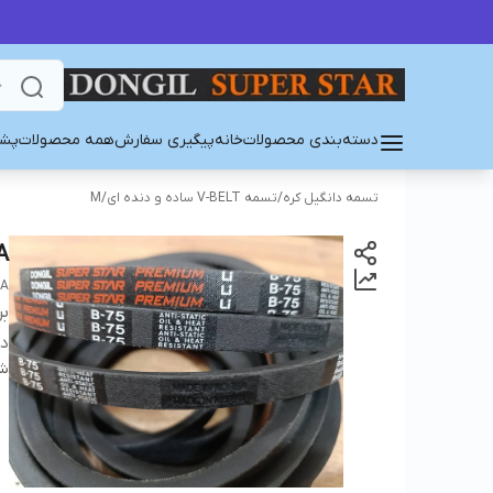
دسته‌بندی محصولات
خانه
پیگیری سفارش
همه محصولات
پشت
تسمه دانگیل کره
/
تسمه V-BELT ساده و دنده ای
/
M
A
EA
بر
دس
شن