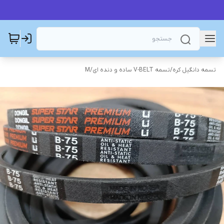
تسمه دانگیل کره
/
تسمه V-BELT ساده و دنده ای
/
M