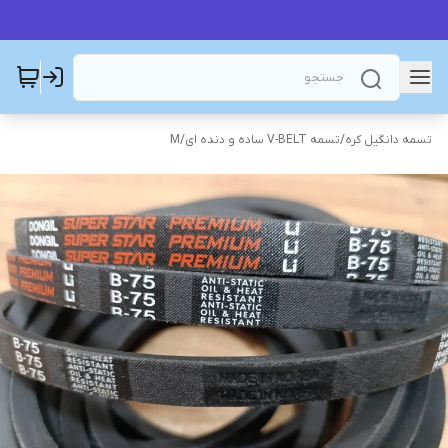
تسمه دانگیل کره
/
تسمه V-BELT ساده و دنده ای
/
M