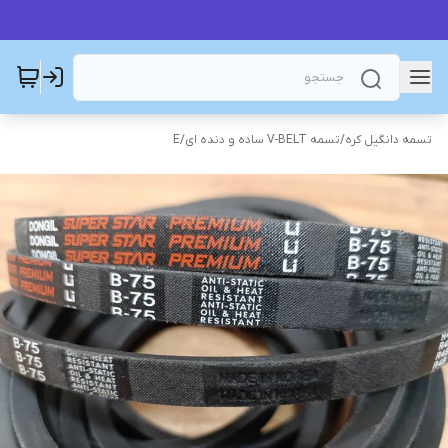
تسمه دانگیل کره
/
تسمه V-BELT ساده و دنده ای
/
E