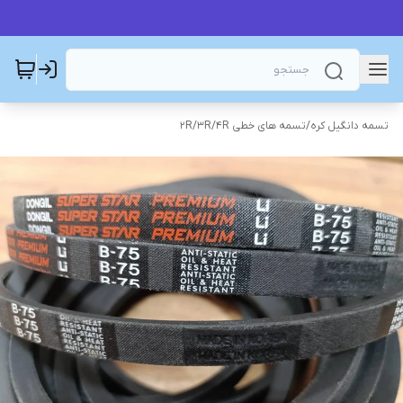
تسمه دانگیل کره
/
تسمه های خطی 2R/3R/4R