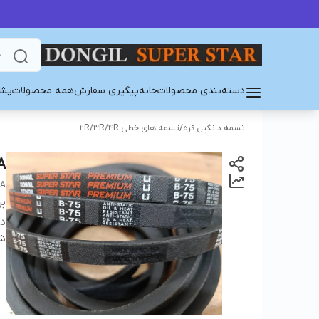
دسته‌بندی محصولات
خانه
پیگیری سفارش
همه محصولات
پشت
تسمه دانگیل کره
/
تسمه های خطی 2R/3R/4R
A
EA
بر
دس
شن