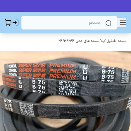
تسمه دانگیل کره
/
تسمه های خطی 2R/3R/4R