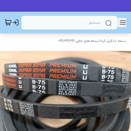
تسمه دانگیل کره
/
تسمه های خطی 2R/3R/4R