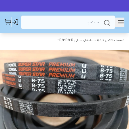
تسمه دانگیل کره
/
تسمه های خطی 2R/3R/4R