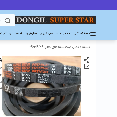
دسته‌بندی محصولات
خانه
پیگیری سفارش
همه محصولات
پشت
تسمه دانگیل کره
/
تسمه های خطی 2R/3R/4R
A
EA
بر
دس
شن