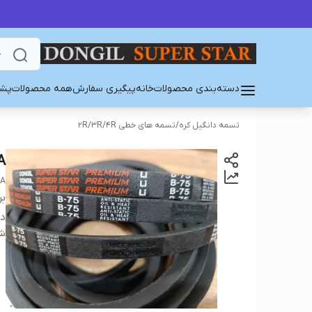
دسته‌بندی محصولات
خانه
پیگیری سفارش
همه محصولات
پشت
تسمه دانگیل کره
/
تسمه های خطی 2R/3R/4R
A
EA
بر
دس
شن