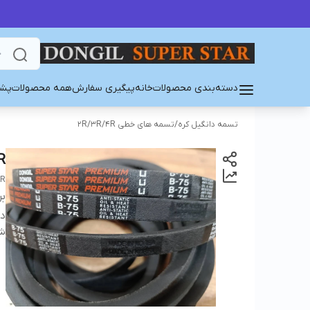
دسته‌بندی محصولات
خانه
پیگیری سفارش
همه محصولات
پشت
تسمه دانگیل کره
/
تسمه های خطی 2R/3R/4R
R
AR
بر
دس
شن