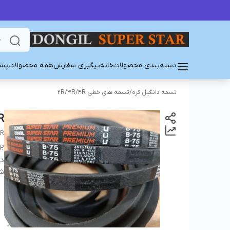
دسته‌بندی محصولات
خانه
پیگیری سفارش
همه محصولات
پشت
تسمه دانگیل کره
/
تسمه های خطی 2R/3R/4R
R
AR
بر
دس
شن