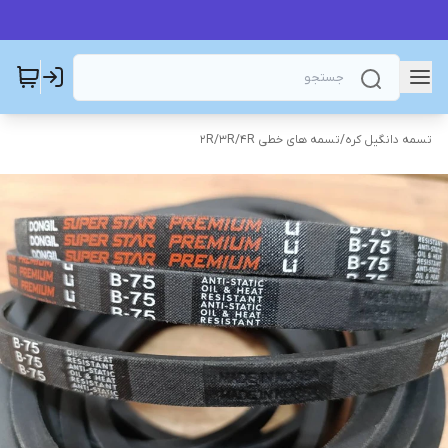
تسمه دانگیل کره
/
تسمه های خطی 2R/3R/4R