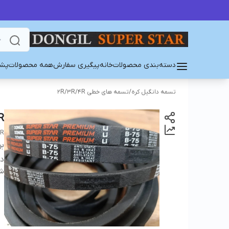
دسته‌بندی محصولات
خانه
پیگیری سفارش
همه محصولات
پشت
تسمه دانگیل کره
/
تسمه های خطی 2R/3R/4R
R
AR
بر
دس
شن