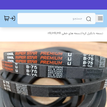
تسمه دانگیل کره
/
تسمه های خطی 2R/3R/4R