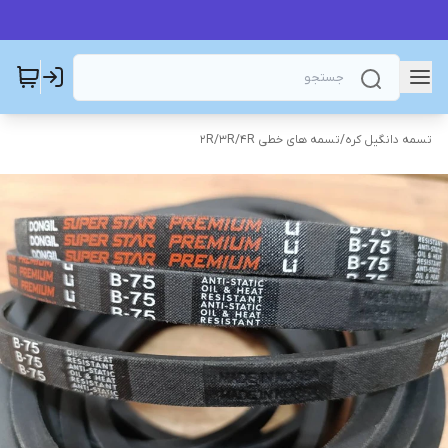
تسمه دانگیل کره
/
تسمه های خطی 2R/3R/4R