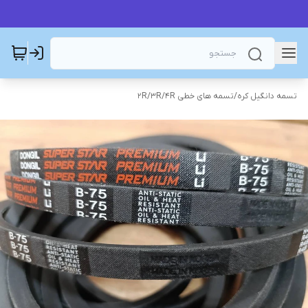
تسمه دانگیل کره
/
تسمه های خطی 2R/3R/4R