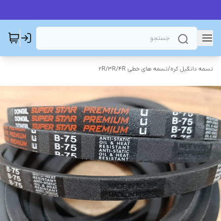
تسمه دانگیل کره
/
تسمه های خطی 2R/3R/4R