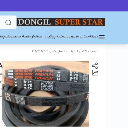
دسته‌بندی محصولات
خانه
پیگیری سفارش
همه محصولات
پشت
تسمه دانگیل کره
/
تسمه های خطی 2R/3R/4R
A
EA
بر
دس
شن