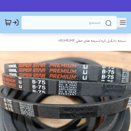
تسمه دانگیل کره
/
تسمه های خطی 2R/3R/4R