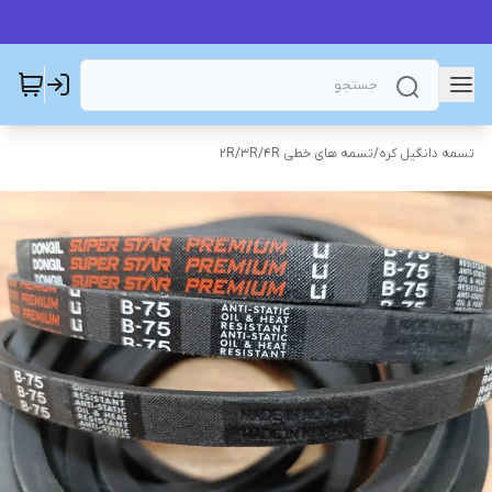
تسمه دانگیل کره
/
تسمه های خطی 2R/3R/4R