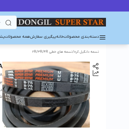
دسته‌بندی محصولات
خانه
پیگیری سفارش
همه محصولات
پشت
تسمه دانگیل کره
/
تسمه های خطی 2R/3R/4R
A
EA
بر
دس
شن