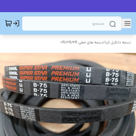
تسمه دانگیل کره
/
تسمه های خطی 2R/3R/4R