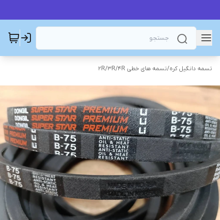
تسمه دانگیل کره
/
تسمه های خطی 2R/3R/4R